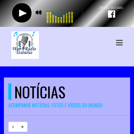
ASTS
IAS
IA
DOS
RAMAÇÃO
NOTÍCIAS
TOS
E
ACOMPANHE NOTÍCIAS, FOTOS E VÍDEOS DO MUNDO
E
ATO